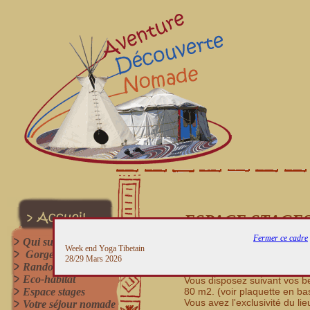
ESPACE STAGE
Fermer ce cadre
Qui suis-je?
Un espace stages au coeur d
Week end Yoga Tibetain
Gorges du Gardon
les énergies de la Nature.
28/29 Mars 2026
Randonnées
Un espace écologique pour o
Eco-habitat
Vous disposez suivant vos be
Espace stages
80 m2. (voir plaquette en ba
Vous avez l'exclusivité du lie
Votre séjour nomade