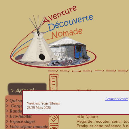
La Nature est un 
Fermer ce cadre
Qui suis-je?
Marcher Respirer Méditer 
Week end Yoga Tibetain
Gorges du Gardon
28/29 Mars 2026
Randonnées
Les randonnées que je guide 
Eco-habitat
et la Nature.
Espace stages
Regarder, écouter, sentir, to
Pratiquer cette présence à n
Votre séjour nomade